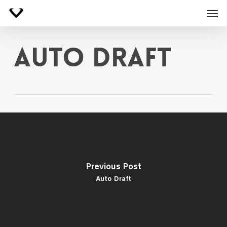
Skip
Men
to
main
content
Auto Draft
Previous Post
Auto Draft